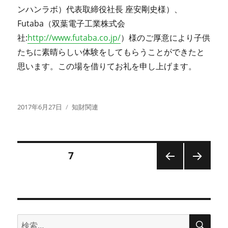
ンハンラボ）代表取締役社長 座安剛史様）、
Futaba（双葉電子工業株式会
社:
http://www.futaba.co.jp/
）様のご厚意により子供
たちに素晴らしい体験をしてもらうことができたと
思います。この場を借りてお礼を申し上げます。
投
カ
2017年6月27日
知財関連
稿
テ
日:
ゴ
リ
ー
投
固定ページ
7
前の
次の
稿
ペー
ペー
ジ
ジ
の
検
検
索