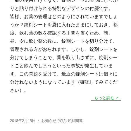
一般の使用だけでなく、錠剤シートの表側にしっか
りと貼り付けられる特別なデザインの付箋です。
皆様、お薬の管理はどのようにされていますでしょ
うか？錠剤シートを袋に入れたままにしておき、都
度、飲む薬の数を確認する手間を省くため、朝、
昼、夕に飲む薬の数に、錠剤シートを切り分けて、
管理される方がおられます。しかし、錠剤シートを
分けてしまうことで、薬を取り出さずに、錠剤シー
トごと飲んでしまうといった事故が発生していま
す。この問題を受けて、最近の錠剤シートは個々に
分けれないようになっています（確認してみてくだ
さい）。
もっと読む >
投
カ
2018年2月13日
お知らせ
,
実績
,
知財関連
稿
テ